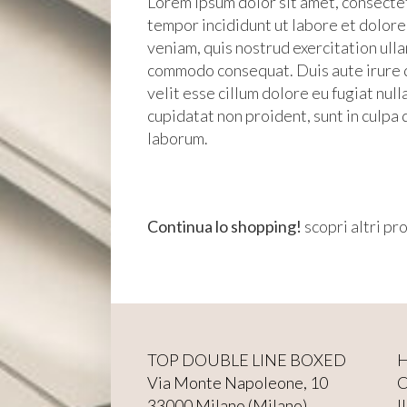
Lorem ipsum dolor sit amet, consectet
tempor incididunt ut labore et dolor
veniam, quis nostrud exercitation ullam
commodo consequat. Duis aute irure d
velit esse cillum dolore eu fugiat nul
cupidatat non proident, sunt in culpa q
laborum.
Continua lo shopping!
scopri altri pr
TOP DOUBLE LINE BOXED
Via Monte Napoleone, 10
C
33000 Milano (Milano)
I