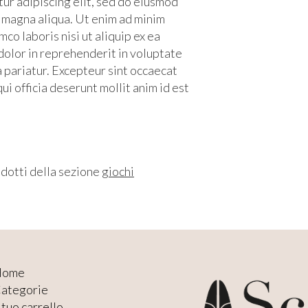
ur adipiscing elit, sed do eiusmod
e magna aliqua. Ut enim ad minim
co laboris nisi ut aliquip ex ea
olor in reprehenderit in voluptate
la pariatur. Excepteur sint occaecat
ui officia deserunt mollit anim id est
odotti della sezione
giochi
Home
ategorie
l tuo carrello