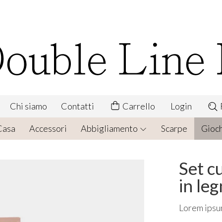
Chi siamo
Contatti
Carrello
Login
Casa
Accessori
Abbigliamento
Scarpe
Gioch
Set c
in le
Lorem ipsu