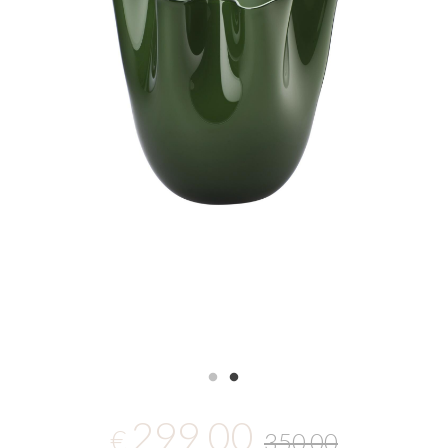
299,00
€
350,00